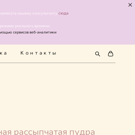
ка
Контакты
сюда
о написать нашему консультанту
.
 режиме реального времени.
омощью сервисов веб-аналитики
ка
Контакты
ая рассыпчатая пудра