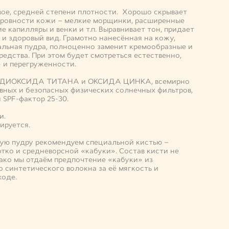
ое, средней степени плотности. Хорошо скрывает
еровности кожи – мелкие морщинки, расширенные
е капилляры и венки и т.п. Выравнивает тон, придает
и здоровый вид. Грамотно нанесённая на кожу,
альная пудра, полноценно заменит кремообразные и
едства. При этом будет смотреться естественно,
» и перегруженности.
я ДИОКСИДА ТИТАНА и ОКСИДА ЦИНКА, всемирно
вных и безопасных физических солнечных фильтров,
 SPF-фактор 25-30.
и.
ируется.
ую пудру рекомендуем специальной кистью –
тко и средневорсной «кабуки». Состав кисти не
ако мы отдаём предпочтение «кабуки» из
 синтетического волокна за её мягкость и
ходе.