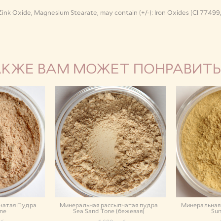
 Zink Oxide, Magnesium Stearate, may contain (+/-): Iron Oxides (CI 7749
АКЖЕ ВАМ МОЖЕТ ПОНРАВИТЬ
чатая Пудра
Минеральная рассыпчатая пудра
Минеральная
ne
Sea Sand Tone (бежевая)
Sun