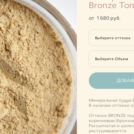
Bronze To
от 1 680 pуб.
Выберите оттенок
Выберите Объем
ДОБАВИ
Минеральная пудра
В наличии оттенки о
Оттенок BRONZE под
коричневым (бронзо
Рассыпчатая и шелко
растушевывается.