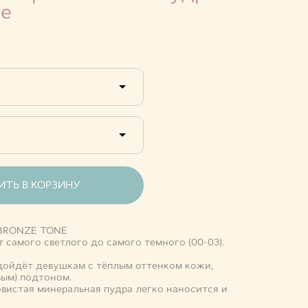
ne
ТЬ В КОРЗИНУ
 BRONZE TONE
т самого светлого до самого темного (00-03).
ойдёт девушкам с тёплым оттенком кожи,
вым) подтоном.
вистая минеральная пудра легко наносится и