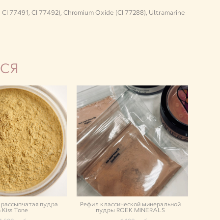
9, CI 77491, CI 77492), Chromium Oxide (CI 77288), Ultramarine
СЯ
 рассыпчатая пудра
Рефил классической минеральной
 Kiss Tone
пудры ROEK MINERALS