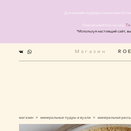
Магазин
RO
Для онлайн подбора косметики (отте
Те
Подписывайтесь на наш
*Используя настоящий сайт, в
Магазин
RO
магазин
>
минеральные пудры и вуали
>
минеральная рассы