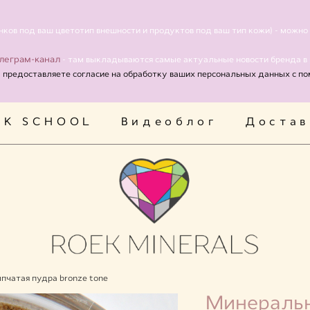
EK SCHOOL
Видеоблог
Достав
нков под ваш цветотип внешности и продуктов под ваш тип кожи) - можн
леграм-канал
- там выкладываются самые актуальные новости бренда в
ы предоставляете согласие на обработку ваших персональных данных с п
EK SCHOOL
Видеоблог
Достав
пчатая пудра bronze tone
Минеральн