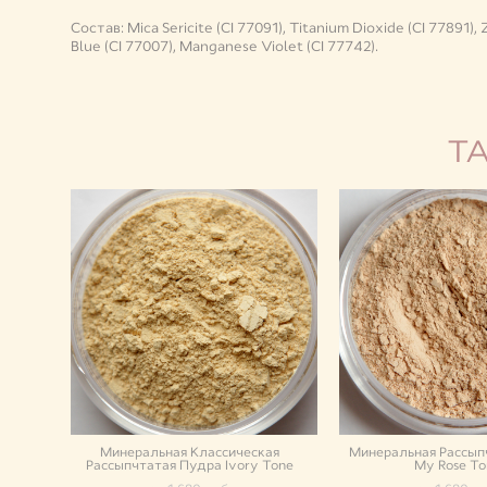
Состав: Mica Sericite (CI 77091), Titanium Dioxide (CI 77891),
Blue (CI 77007), Manganese Violet (CI 77742).
Т
Минеральная Классическая
Минеральная Рассып
Рассыпчтатая Пудра Ivory Tone
My Rose To