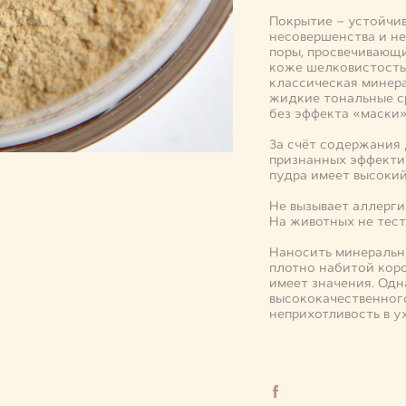
Покрытие – устойчив
несовершенства и н
поры, просвечивающи
коже шелковистость 
классическая минер
жидкие тональные ср
без эффекта «маски
За счёт содержани
признанных эффекти
пудра имеет высокий
Не вызывает аллерги
На животных не тест
Наносить минеральн
плотно набитой коро
имеет значения. Одн
высококачественного
неприхотливость в у