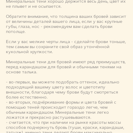
Минеральных тени хорошо держится весь день, цвет их
не плывет и не осыпается.
Обратите внимание, что толщина ваших бровей зависит
от величины деталей вашего лица, если у вас крупные
губы, глаза, нос - рекомендуем вам сделать брови
потолще.
Если у вас мелкие черты лица - сделайте брови тоньше,
тем самым вы сохраните свой образ утончённой
кукольной хрупкости.
Минеральные тени для бровей имеют ряд преимуществ,
перед карандашом для бровей и обычными тенями на
основе талька.
- во-первых, вы можете подобрать оттенок, идеально
подходящий вашему цвету волос и цветотипу
внешности, благодаря чему брови будут смотреться
более естественно.
- во-вторых, подчёркивание формы и цвета бровей с
помощью теней происходит гораздо легче, чем
обычным карандашом. Минеральные тени легко
ложатся и прекрасно растушевываются.
- считается, что при наличии на рынке красоты массы
способов подчеркнуть бровь (туши, краски, карандаши,
татуаж), именно тени делают брови максимально