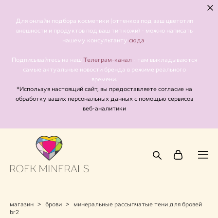
Для онлайн подбора косметики (оттенков под ваш цветотип
внешности и продуктов под ваш тип кожи) - можно написать
сюда
нашему консультанту
.
Телеграм-канал
Подписывайтесь на наш
- там выкладываются
самые актуальные новости бренда в режиме реального
времени.
*Используя настоящий сайт, вы предоставляете согласие на
обработку ваших персональных данных с помощью сервисов
веб-аналитики
магазин
>
брови
>
минеральные рассыпчатые тени для бровей
br2