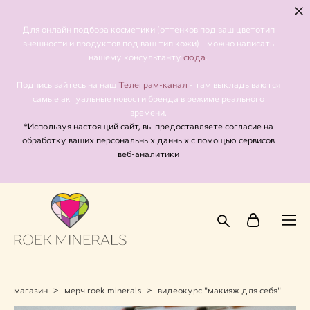
Для онлайн подбора косметики (оттенков под ваш цветотип
внешности и продуктов под ваш тип кожи) - можно написать
сюда
нашему консультанту
.
Телеграм-канал
Подписывайтесь на наш
- там выкладываются
самые актуальные новости бренда в режиме реального
времени.
*Используя настоящий сайт, вы предоставляете согласие на
обработку ваших персональных данных с помощью сервисов
веб-аналитики
магазин
>
мерч roek minerals
>
видеокурс "макияж для себя"