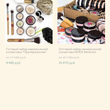
Готовый набор минеральной
Оптовый набор минеральной
косметики "Преображение"
косметики ROEK Minerals
от 11 140 pуб.
от 41 780 pуб.
9 990 pуб.
25 870 pуб.