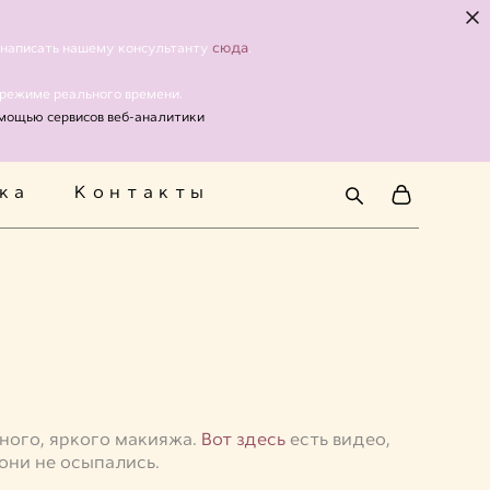
ка
Контакты
сюда
о написать нашему консультанту
.
 режиме реального времени.
омощью сервисов веб-аналитики
ка
Контакты
ного, яркого макияжа.
Вот здесь
есть видео,
они не осыпались.