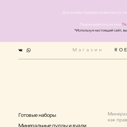
Магазин
RO
Для онлайн подбора косметики (отте
Те
Подписывайтесь на наш
*Используя настоящий сайт, в
Магазин
RO
Минера
Готовые наборы
как пра
Минеральные пудры и вуали