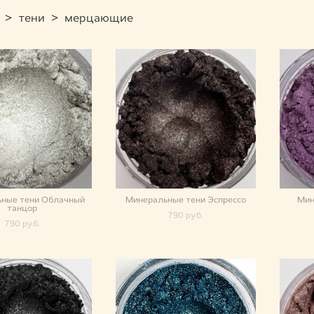
>
тени
>
мерцающие
ные тени Облачный
Минеральные тени Эспрессо
Мин
танцор
790 pуб.
790 pуб.