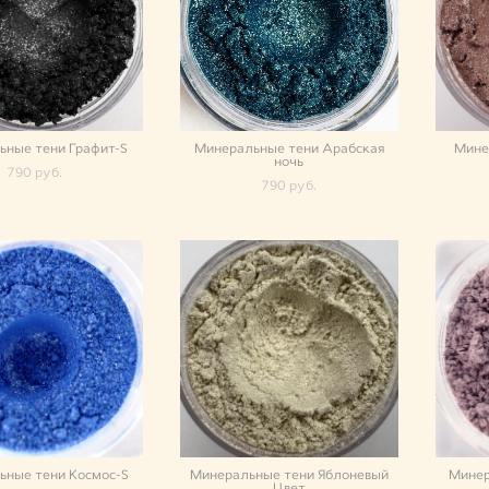
ьные тени Графит-S
Минеральные тени Арабская
Мине
ночь
790 pуб.
790 pуб.
ьные тени Космос-S
Минеральные тени Яблоневый
Минер
Цвет