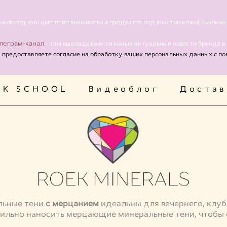
EK SCHOOL
Видеоблог
Достав
нков под ваш цветотип внешности и продуктов под ваш тип кожи) - можн
леграм-канал
- там выкладываются самые актуальные новости бренда в
ы предоставляете согласие на обработку ваших персональных данных с п
EK SCHOOL
Видеоблог
Достав
льные тени
с мерцанием
идеальны для вечернего, клуб
вильно наносить мерцающие минеральные тени, чтобы 