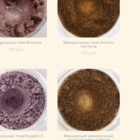
ральные тени Всплеск
Минеральные тени Золото
Ацтеков
790 pуб.
790 pуб.
альные тени Elegant-S
Мерцающие минеральные
тени Сокровище Инков