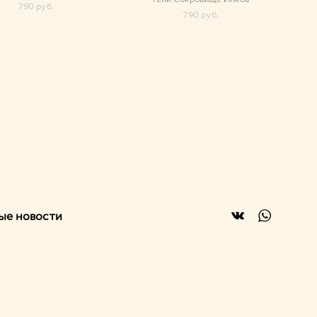
790 pуб.
790 pуб.
ые новости