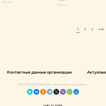
790 pуб.
790 pуб.
1
2
3
Контактные данные организации
Актуальн
©2025 ROEK Minerals. Все права защищены.
сайт от vigbo