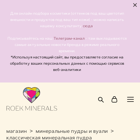
Для онлайн подбора косметики (оттенков под ваш цветотип
внешности и продуктов под ваш тип кожи) - можно написать
сюда
нашему консультанту
.
Телеграм-канал
Подписывайтесь на наш
- там выкладываются
самые актуальные новости бренда в режиме реального
времени.
*Используя настоящий сайт, вы предоставляете согласие на
обработку ваших персональных данных с помощью сервисов
веб-аналитики
магазин
>
минеральные пудры и вуали
>
классическая минеральная пудра