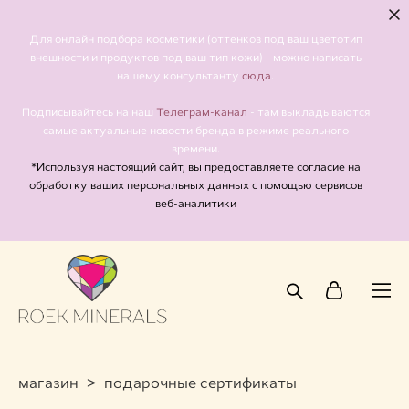
Для онлайн подбора косметики (оттенков под ваш цветотип
внешности и продуктов под ваш тип кожи) - можно написать
сюда
нашему консультанту
.
Телеграм-канал
Подписывайтесь на наш
- там выкладываются
самые актуальные новости бренда в режиме реального
времени.
*Используя настоящий сайт, вы предоставляете согласие на
обработку ваших персональных данных с помощью сервисов
веб-аналитики
магазин
>
подарочные сертификаты